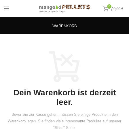
0
/
0,00
€
WARENKORB
Dein Warenkorb ist derzeit
leer.
Bevor Sie zur Kasse gehen, müssen Sie einige Produkte in den
Warenkorb legen.
Sie finden viele interessante Produkte auf unserer
"Shop"-Seite.