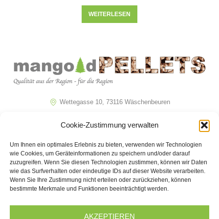
WEITERLESEN
Wettegasse 10, 73116 Wäschenbeuren
07172 / 22714
Cookie-Zustimmung verwalten
info@mangold-pellets.de
Um Ihnen ein optimales Erlebnis zu bieten, verwenden wir Technologien
wie Cookies, um Geräteinformationen zu speichern und/oder darauf
Navigation
Informationen
zuzugreifen. Wenn Sie diesen Technologien zustimmen, können wir Daten
wie das Surfverhalten oder eindeutige IDs auf dieser Website verarbeiten.
Wenn Sie Ihre Zustimmung nicht erteilen oder zurückziehen, können
Home
Impressum
bestimmte Merkmale und Funktionen beeinträchtigt werden.
Shop
Datenschutzerklärung
Ratgeber
Widerrufsbelehrung
AKZEPTIEREN