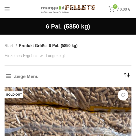
0
/
0,00
€
6 Pal. (5850 kg)
Start
Produkt Größe
6 Pal. (5850 kg)
Einzelnes Ergebnis wird angezeigt
Zeige Menü
SOLD OUT