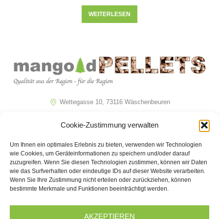
WEITERLESEN
Wettegasse 10, 73116 Wäschenbeuren
07172 / 22714
Cookie-Zustimmung verwalten
info@mangold-pellets.de
Um Ihnen ein optimales Erlebnis zu bieten, verwenden wir Technologien
wie Cookies, um Geräteinformationen zu speichern und/oder darauf
Navigation
Informationen
zuzugreifen. Wenn Sie diesen Technologien zustimmen, können wir Daten
wie das Surfverhalten oder eindeutige IDs auf dieser Website verarbeiten.
Wenn Sie Ihre Zustimmung nicht erteilen oder zurückziehen, können
Home
Impressum
bestimmte Merkmale und Funktionen beeinträchtigt werden.
Shop
Datenschutzerklärung
Ratgeber
Widerrufsbelehrung
AKZEPTIEREN