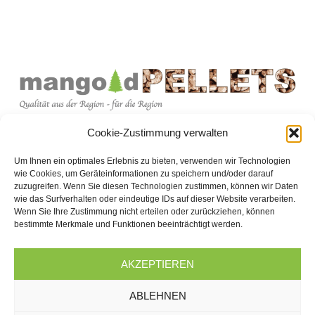
Cookie-Zustimmung verwalten
Wettegasse 10, 73116 Wäschenbeuren
07172 / 22714
Um Ihnen ein optimales Erlebnis zu bieten, verwenden wir Technologien
wie Cookies, um Geräteinformationen zu speichern und/oder darauf
info@mangold-pellets.de
zuzugreifen. Wenn Sie diesen Technologien zustimmen, können wir Daten
wie das Surfverhalten oder eindeutige IDs auf dieser Website verarbeiten.
Wenn Sie Ihre Zustimmung nicht erteilen oder zurückziehen, können
Navigation
Informationen
bestimmte Merkmale und Funktionen beeinträchtigt werden.
Home
Impressum
AKZEPTIEREN
Shop
Datenschutzerklärung
Ratgeber
Widerrufsbelehrung
ABLEHNEN
Preisrechner
AGB